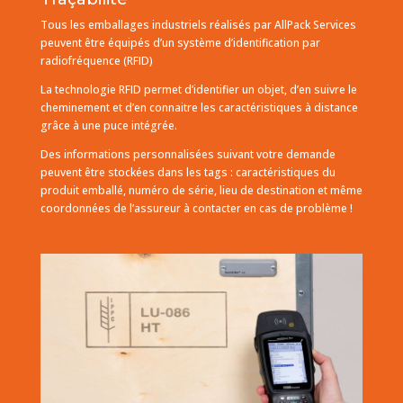
Tous les emballages industriels réalisés par AllPack Services
peuvent être équipés d’un système d’identification par
radiofréquence (RFID)
La technologie RFID permet d’identifier un objet, d’en suivre le
cheminement et d’en connaitre les caractéristiques à distance
grâce à une puce intégrée.
Des informations personnalisées suivant votre demande
peuvent être stockées dans les tags : caractéristiques du
produit emballé, numéro de série, lieu de destination et même
coordonnées de l’assureur à contacter en cas de problème !